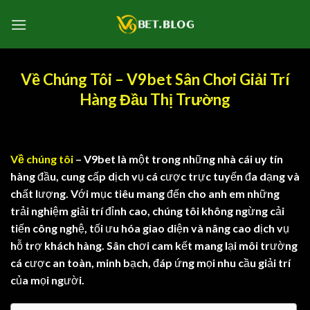
Skip
to
content
Về Chúng Tôi – V9bet Sân Chơi Giải Trí
Hàng Đầu Thị Trường
Về chúng tôi
– V9bet là một trong những nhà cái uy tín
hàng đầu, cung cấp dịch vụ cá cược trực tuyến đa dạng và
chất lượng. Với mục tiêu mang đến cho anh em những
trải nghiệm giải trí đỉnh cao, chúng tôi không ngừng cải
tiến công nghệ, tối ưu hóa giao diện và nâng cao dịch vụ
hỗ trợ khách hàng. Sân chơi cam kết mang lại môi trường
cá cược an toàn, minh bạch, đáp ứng mọi nhu cầu giải trí
của mọi người.