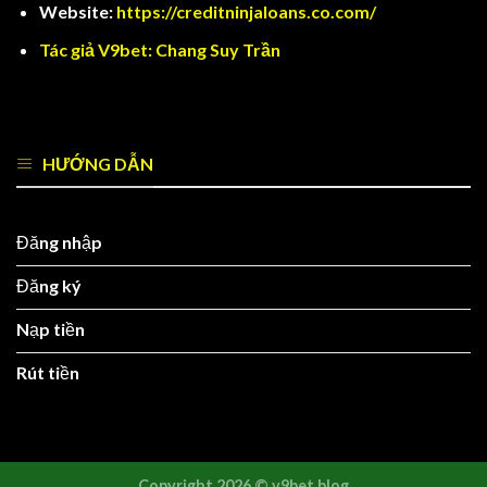
Website
:
https://creditninjaloans.co.com/
Tác giả V9bet: Chang Suy Trần
HƯỚNG DẪN
Đăng nhập
Đăng ký
Nạp tiền
Rút tiền
Copyright 2026 ©
v9bet.blog