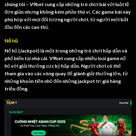
chúng tôi
– V9bet cung cấp những trò chơi bài với luật lệ
đơn giản nhưng không kém phần thú vị. Các game bài này
phù hợp với mọi đối tượng người chơi, từ người mới bắt
đầu đến các cao thủ.
Nổ hũ
Nổ hũ (Jackpot) là một trong những trò chơi hấp dẫn và
phổ biến tại nhà cái. V9bet cung cấp nhiều loại game nổ
hũ với giải thưởng cực kỳ hấp dẫn. Người chơi có thể
tham gia vào các vòng quay để giành giải thưởng lớn, từ
những khoản tiền nhỏ đến những jackpot trị giá hàng
triệu đồng.