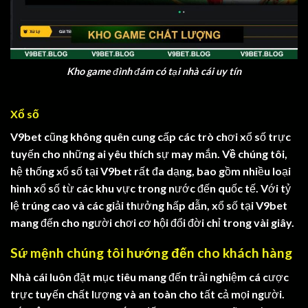
Kho game đình đám có tại nhà cái uy tín
Xổ số
V9bet cũng không quên cung cấp các trò chơi xổ số trực
tuyến cho những ai yêu thích sự may mắn.
Về chúng tôi
,
hệ thống xổ số tại V9bet rất đa dạng, bao gồm nhiều loại
hình xổ số từ các khu vực trong nước đến quốc tế. Với tỷ
lệ trúng cao và các giải thưởng hấp dẫn, xổ số tại V9bet
mang đến cho người chơi cơ hội đổi đời chỉ trong vài giây.
Sứ mệnh chúng tôi hướng đến cho khách hàng
Nhà cái luôn đặt mục tiêu mang đến trải nghiệm cá cược
trực tuyến chất lượng và an toàn cho tất cả mọi người.