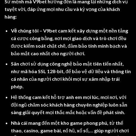
Sứ mệnh mà V9bet hướng đến là mang lại những dịch vụ
tuyệt vời, đáp ứng mọi nhu cầu và kỳ vọng của khách
hàng:
Về chúng tôi
– V9bet cam kết xây dựng một nền tảng
cá cược công bằng, nơi mọi giao dịch và trò chơi đều
được kiểm soát chặt chẽ, đảm bảo tính minh bạch và
bảo mật cao nhất cho người chơi.
Sân chơi sử dụng công nghệ bảo mật tiên tiến nhất,
như mã hóa SSL 128-bit, để bảo vệ dữ liệu và thông tin
cá nhân của người chơi khỏi mọi sự xâm nhập trái
phép.
Hệ thống cam kết hỗ trợ anh em mọi lúc, mọi nơi, với
đội ngũ chăm sóc khách hàng chuyên nghiệp luôn sẵn
sàng giải quyết mọi thắc mắc hoặc vấn đề phát sinh.
Nhà cái mang đến một kho game phong phú, từ thể
thao, casino, game bài, nổ hũ, xổ số,… giúp người chơi