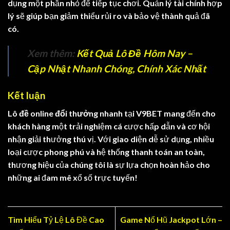
dụng một phần nhỏ để tiếp tục chơi. Quản lý tài chính hợp
lý sẽ giúp bạn giảm thiểu rủi ro và bảo vệ thành quả đã
có.
Xem thêm:
Kết Quả Lô Đề Hôm Nay –
Cập Nhật Nhanh Chóng, Chính Xác Nhất
Kết luận
Lô đề online đổi thưởng nhanh
tại V9BET mang đến cho
khách hàng một trải nghiệm cá cược hấp dẫn và cơ hội
nhận giải thưởng thú vị. Với giao diện dễ sử dụng, nhiều
loại cược phong phú và hệ thống thanh toán an toàn,
thương hiệu của chúng tôi là sự lựa chọn hoàn hảo cho
những ai đam mê xổ số trực tuyến!
Tìm Hiểu Tỷ Lệ Lô Đề Cao
Game Nổ Hũ Jackpot Lớn –