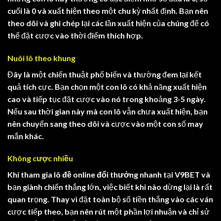
cuối là 0 và xuất hiện theo một chu kỳ nhất định. Bạn nên
theo dõi và ghi chép lại các lần xuất hiện của chúng để có
thể đặt cược vào thời điểm thích hợp.
Nuôi lô theo khung
Đây là một chiến thuật phổ biến và thường đem lại kết
quả tích cực. Bạn chọn một con lô có khả năng xuất hiện
cao và tiếp tục đặt cược vào nó trong khoảng 3-5 ngày.
Nếu sau thời gian này mà con lô vẫn chưa xuất hiện, bạn
nên chuyển sang theo dõi và cược vào một con số may
mắn khác.
Không cược nhiều
Khi tham gia
lô đề online đổi thưởng nhanh
tại V9BET và
bạn giành chiến thắng lớn, việc biết khi nào dừng lại là rất
quan trọng. Thay vì đặt toàn bộ số tiền thắng vào các ván
cược tiếp theo, bạn nên rút một phần lợi nhuận và chỉ sử