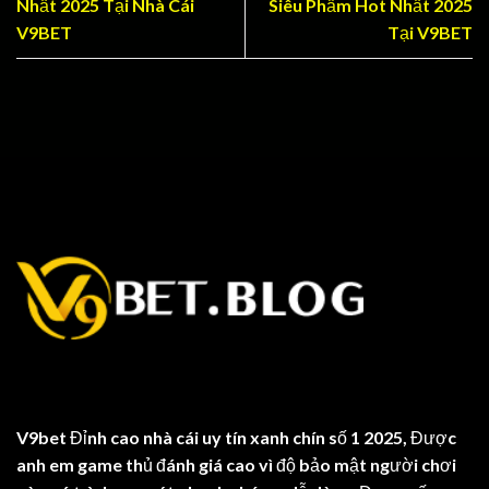
Nhất 2025 Tại Nhà Cái
Siêu Phẩm Hot Nhất 2025
V9BET
Tại V9BET
V9bet
Đỉnh cao nhà cái uy tín xanh chín số 1 2025, Được
anh em game thủ đánh giá cao vì độ bảo mật người chơi