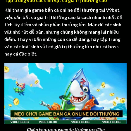
Tập trung vào các sinh vật có giá trị thưởng cao
Khi tham gia
game bắn cá online đổi thưởng
tại V9bet,
việc săn bắt có giá trị thưởng cao là cách nhanh nhất để
tích lũy điểm và nhận phần thưởng lớn. Mặc dù các sinh
vật nhỏ rất dễ bắn, nhưng chúng không mang lại nhiều
điểm. Thay vì bắn những con cá dễ dàng, hãy tập trung
vào các loài sinh vật có giá trị thưởng lớn như cá boss
hay cá đặc biệt.
Chiến lược cược game ăn thưởng cực đậm