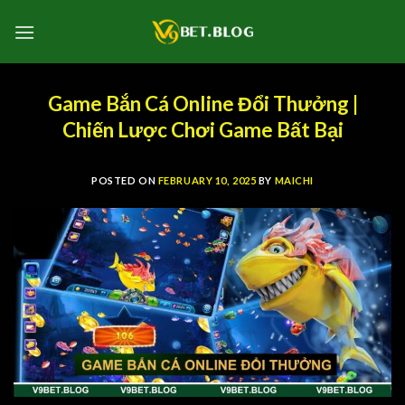
Skip
to
content
Game Bắn Cá Online Đổi Thưởng |
Chiến Lược Chơi Game Bất Bại
POSTED ON
FEBRUARY 10, 2025
BY
MAICHI