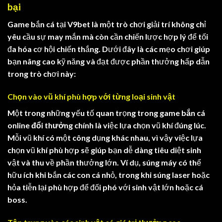
bại
Game bắn cá tại V9bet là một trò chơi giải trí không chỉ
yêu cầu sự may mắn mà còn cần chiến lược hợp lý để tối
đa hóa cơ hội chiến thắng. Dưới đây là các mẹo chơi giúp
bạn nâng cao kỹ năng và đạt được phần thưởng hấp dẫn
trong trò chơi này:
Chọn vào vũ khí phù hợp với từng loại sinh vật
Một trong những yếu tố quan trọng trong
game bắn cá
online đổi thưởng
chính là việc lựa chọn vũ khí đúng lúc.
Mỗi vũ khí có một công dụng khác nhau, vì vậy việc lựa
chọn vũ khí phù hợp sẽ giúp bạn dễ dàng tiêu diệt sinh
vật và thu về phần thưởng lớn. Ví dụ, súng máy có thể
hữu ích khi bắn các con cá nhỏ, trong khi súng laser hoặc
hỏa tiễn lại phù hợp để đối phó với sinh vật lớn hoặc cá
boss.