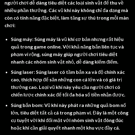
người chơi dễ dàng tiêu diệt các loại sinh vật để thu về
nhiều phần thưởng. Các vũ khí này không chỉ đa dạng mà
còn có tính năng đặc biệt, làm tăng sự thú trong mỗi màn
chơi:
Súng máy: Súng máy là vũ khí cơ bản nhưng rất hiệu
quả trong game online. Với khả năng bắn liên tục và
phạm vi rộng, súng máy giúp người chơi tiêu diệt
nhanh các nhóm sinh vật nhỏ, dễ dàng kiếm điểm.
Súng laser: Súng laser có tầm bắn xa và độ chính xác
cao, thích hợp để săn những con cá lớn và có giá trị
thưởng cao. Loại vũ khí này yêu cầu người chơi có
chiến lược chính xác để tối đa hóa số tiền nhận được.
Súng bắn bom: Vũ khí này phát ra những quả bom nổ
lớn, tiêu diệt tất cả cá trong phạm vi. Đây là một công
cụ tuyệt vời khi đối mặt với nhóm sinh vật đông đúc
hoặc khi cần giải quyết nhanh một khu vực đầy cá.