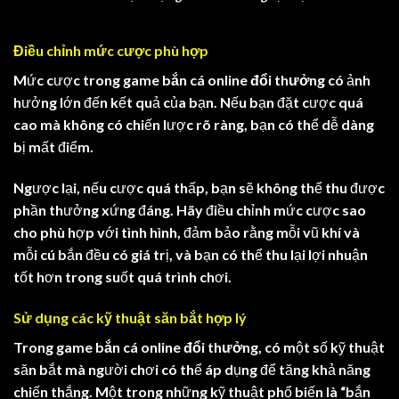
Điều chỉnh mức cược phù hợp
Mức cược trong
game bắn cá online đổi thưởng
có ảnh
hưởng lớn đến kết quả của bạn. Nếu bạn đặt cược quá
cao mà không có chiến lược rõ ràng, bạn có thể dễ dàng
bị mất điểm.
Ngược lại, nếu cược quá thấp, bạn sẽ không thể thu được
phần thưởng xứng đáng. Hãy điều chỉnh mức cược sao
cho phù hợp với tình hình, đảm bảo rằng mỗi vũ khí và
mỗi cú bắn đều có giá trị, và bạn có thể thu lại lợi nhuận
tốt hơn trong suốt quá trình chơi.
Sử dụng các kỹ thuật săn bắt hợp lý
Trong
game bắn cá online đổi thưởng
, có một số kỹ thuật
săn bắt mà người chơi có thể áp dụng để tăng khả năng
chiến thắng. Một trong những kỹ thuật phổ biến là “bắn