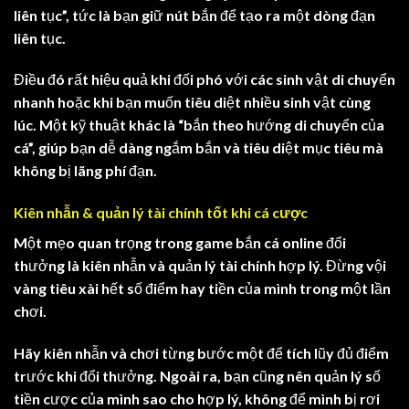
liên tục”, tức là bạn giữ nút bắn để tạo ra một dòng đạn
liên tục.
Điều đó rất hiệu quả khi đối phó với các sinh vật di chuyển
nhanh hoặc khi bạn muốn tiêu diệt nhiều sinh vật cùng
lúc. Một kỹ thuật khác là “bắn theo hướng di chuyển của
cá”, giúp bạn dễ dàng ngắm bắn và tiêu diệt mục tiêu mà
không bị lãng phí đạn.
Kiên nhẫn & quản lý tài chính tốt khi cá cược
Một mẹo quan trọng trong game bắn cá online đổi
thưởng là kiên nhẫn và quản lý tài chính hợp lý. Đừng vội
vàng tiêu xài hết số điểm hay tiền của mình trong một lần
chơi.
Hãy kiên nhẫn và chơi từng bước một để tích lũy đủ điểm
trước khi đổi thưởng. Ngoài ra, bạn cũng nên quản lý số
tiền cược của mình sao cho hợp lý, không để mình bị rơi