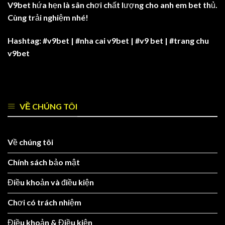
V9bet hứa hẹn là sân chơi chất lượng cho anh em bet thủ.
Cùng trải nghiệm nhé!
Hashtag
: #
v9bet
| #
nha cai v9bet
| #
v9 bet
| #
trang chu
v9bet
VỀ CHÚNG TÔI
Về chúng tôi
Chính sách bảo mật
Điều khoản và điều kiện
Chơi có trách nhiệm
Điều khoản & Điều kiện