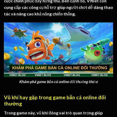
cuộc chinh phục đầy hứng thú. Bên cạnh đó, V9bet còn
cung cấp các công cụ hỗ trợ giúp người chơi dễ dàng thao
tác và nâng cao khả năng chiến thắng.
Khám phá game bắn cá online đổi thưởng thú vị
Vũ khí hay gặp trong game bắn cá online đổi
thưởng
Trong game này, vũ khí đóng vai trò quan trọng giúp