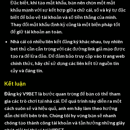
Đặc biệt, khi tạo mật khẩu, bạn nên chọn một mật
khẩu mạnh với sự kết hợp giữa chữ cái, số và ký tự đặc
biệt để bảo vệ tài khoản và số tiền thắng của mình.
Thay đổi mật khẩu định kỳ cũng là một biện pháp tốt
để giữ tài khoản an toàn.
Nhà cái có nhiều liên kết đăng ký khác nhau, tuy nhiên
bet thủ cần cẩn trọng với các đường link giả mạo được
tạo ra để lừa đảo. Để đảm bảo truy cập vào trang web
chính thức, hãy chỉ sử dụng các liên kết từ nguồn tin
cậy và đáng tin.
Kết luận
Đăng ký V9BET
là bước quan trọng để bạn có thể tham
gia các trò chơi tại nhà cái. Để quá trình này diễn ra một
cách suôn sẻ và hiệu quả, anh em hãy làm theo hướng
dẫn chi tiết bên trên. Chúng tôi hy vọng bạn sẽ nhanh
chóng tạo thành công tài khoản và tận hưởng những giây
phút giải trí thú vị tại V9BET.