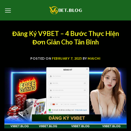
Skip
to
content
Đăng Ký V9BET – 4 Bước Thực Hiện
Đơn Giản Cho Tân Binh
POSTED ON
FEBRUARY 7, 2025
BY
MAICHI