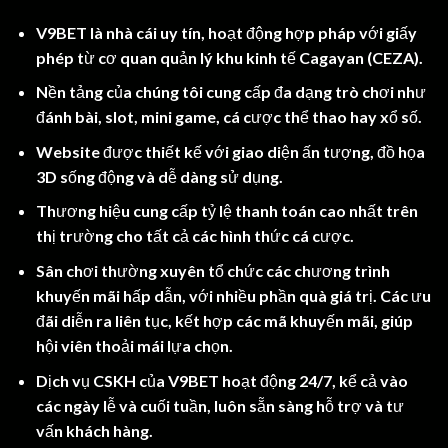
V9BET là nhà cái uy tín, hoạt động hợp pháp với giấy
phép từ cơ quan quản lý khu kinh tế Cagayan (CEZA).
Nền tảng của chúng tôi cung cấp đa dạng trò chơi như
đánh bài, slot, mini game, cá cược thể thao hay xổ số.
Website được thiết kế với giao diện ấn tượng, đồ họa
3D sống động và dễ dàng sử dụng.
Thương hiệu cung cấp tỷ lệ thanh toán cao nhất trên
thị trường cho tất cả các hình thức cá cược.
Sân chơi thường xuyên tổ chức các chương trình
khuyến mãi hấp dẫn, với nhiều phần quà giá trị. Các ưu
đãi diễn ra liên tục, kết hợp các mã khuyến mãi, giúp
hội viên thoải mái lựa chọn.
Dịch vụ CSKH của V9BET hoạt động 24/7, kể cả vào
các ngày lễ và cuối tuần, luôn sẵn sàng hỗ trợ và tư
vấn khách hàng.