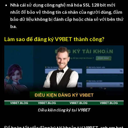
Nhà cái sử dụng công nghệ mã hóa SSL 128 bit mới
nhất để bảo vệ thông tin cá nhân của người dùng, đảm
bảo dữ liệu không bị đánh cắp hoặc chia sẻ với bên thứ
ba.
Làm sao để đăng ký V9BET thành công?
Điều kiện đăng ký tại V9BET
Để hoàn tất việc đăng ký tài khoản tại V9BET, anh em bet