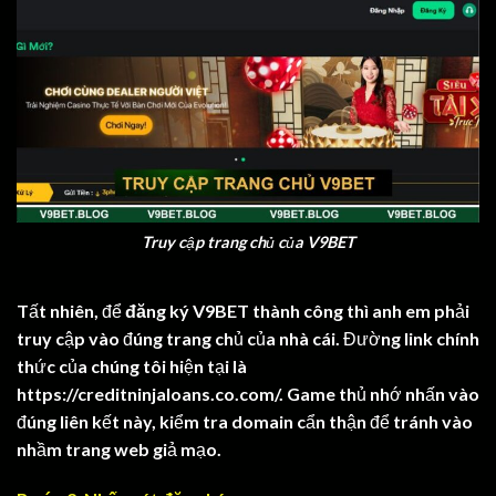
Truy cập trang chủ của V9BET
Tất nhiên, để
đăng ký V9BET
thành công thì anh em phải
truy cập vào đúng trang chủ của nhà cái. Đường link chính
thức của chúng tôi hiện tại là
https://creditninjaloans.co.com/. Game thủ nhớ nhấn vào
đúng liên kết này, kiểm tra domain cẩn thận để tránh vào
nhầm trang web giả mạo.