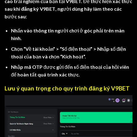
cao trải nghiệm của bạn tại V9BET. Để thực hiện xác thực
sau khi
đăng ký V9BET
, người dùng hãy làm theo các
bước sau:
Nhấn vào thông tin người chơi ở góc phải trên màn
hình.
Chọn “Về tài khoản” > “Số điện thoại” > Nhập số điện
thoại của bạn và chọn “Kích hoạt”.
Nhập mã OTP được gửi đến số điện thoại của hội viên
để hoàn tất quá trình xác thực.
Lưu ý quan trọng cho quy trình đăng ký V9BET