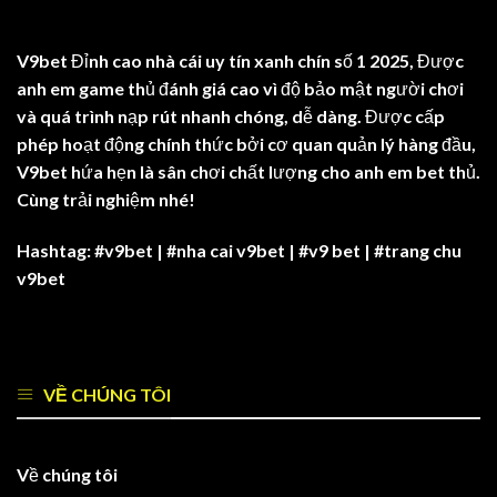
V9bet
Đỉnh cao nhà cái uy tín xanh chín số 1 2025, Được
anh em game thủ đánh giá cao vì độ bảo mật người chơi
và quá trình nạp rút nhanh chóng, dễ dàng. Được cấp
phép hoạt động chính thức bởi cơ quan quản lý hàng đầu,
V9bet hứa hẹn là sân chơi chất lượng cho anh em bet thủ.
Cùng trải nghiệm nhé!
Hashtag
: #
v9bet
| #
nha cai v9bet
| #
v9 bet
| #
trang chu
v9bet
VỀ CHÚNG TÔI
Về chúng tôi