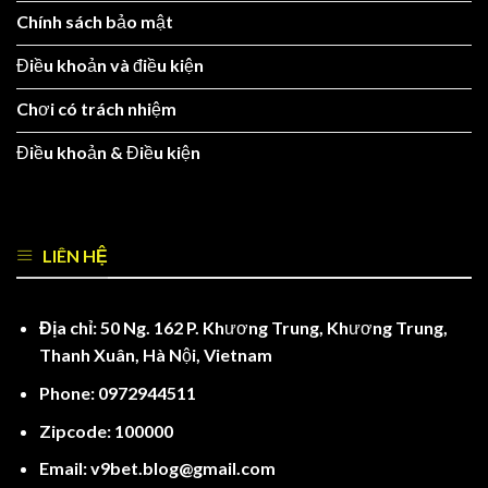
Chính sách bảo mật
Điều khoản và điều kiện
Chơi có trách nhiệm
Điều khoản & Điều kiện
LIÊN HỆ
Địa chỉ
:
50 Ng. 162 P. Khương Trung, Khương Trung,
Thanh Xuân, Hà Nội, Vietnam
Phone
:
0972944511
Zipcode
: 100000
Email
: v9bet.blog@gmail.com