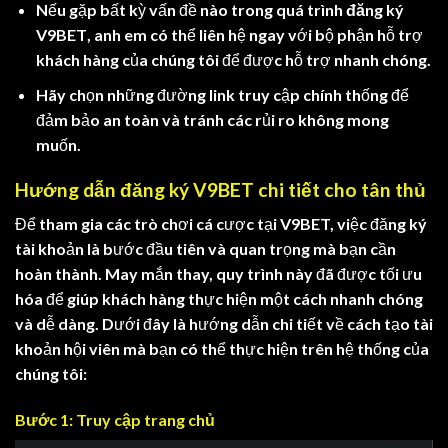
Nếu gặp bất kỳ vấn đề nào trong quá trình
đăng ký
V9BET
, anh em có thể liên hệ ngay với bộ phận hỗ trợ
khách hàng của chúng tôi để được hỗ trợ nhanh chóng.
Hãy chọn những đường link truy cập chính thống để
đảm bảo an toàn và tránh các rủi ro không mong
muốn.
Hướng dẫn đăng ký V9BET chi tiết cho tân thủ
Để tham gia các trò chơi cá cược tại V9BET, việc đăng ký
tài khoản là bước đầu tiên và quan trọng mà bạn cần
hoàn thành. May mắn thay, quy trình này đã được tối ưu
hóa để giúp khách hàng thực hiện một cách nhanh chóng
và dễ dàng. Dưới đây là hướng dẫn chi tiết về cách tạo tài
khoản hội viên mà bạn có thể thực hiện trên hệ thống của
chúng tôi:
Bước 1: Truy cập trang chủ