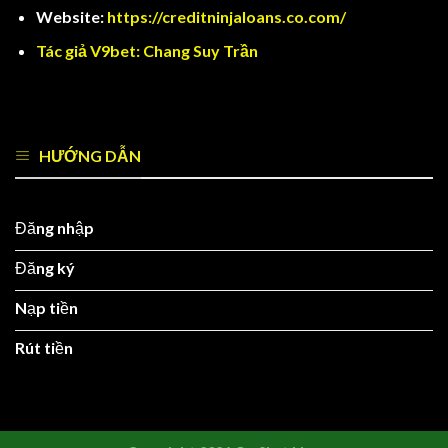
Website
:
https://creditninjaloans.co.com/
Tác giả V9bet: Chang Suy Trần
HƯỚNG DẪN
Đăng nhập
Đăng ký
Nạp tiền
Rút tiền