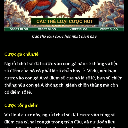
Các thể loại cược hot nhất hiện nay
Cược gà chẵn/lẻ
Người chơi sẽ đặt cược vào con gà nào sẽ thắng và liệu
số điểm của nó có phải là số chẵn hay lẻ. Ví dụ, nếu bạn
cược vào con gà A và điểm số của nó là số lẻ, bạn sẽ chiến
thắng nếu con gà A không chỉ giành chiến thắng mà còn
có điểm số lẻ.
Cược tổng điểm
Với loại cược này, người chơi sẽ đặt cược vào tổng số
điểm của cả hai con gà trong trận đấu, và dự đoán liệu