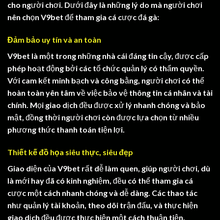
cho người chơi. Dưới đây là những lý do mà người chơi
nên chọn V9bet để tham gia cá cược đá gà:
Đảm bảo uy tín và an toàn
V9bet là một trong những nhà cái đáng tin cậy, được cấp
phép hoạt động bởi các tổ chức quản lý có thẩm quyền.
Với cam kết minh bạch và công bằng, người chơi có thể
hoàn toàn yên tâm về việc bảo vệ thông tin cá nhân và tài
chính. Mọi giao dịch đều được xử lý nhanh chóng và bảo
mật, đồng thời người chơi còn được lựa chọn từ nhiều
phương thức thanh toán tiện lợi.
Thiết kế đồ họa siêu thực, siêu đẹp
Giao diện của V9bet rất dễ làm quen, giúp người chơi, dù
là mới hay đã có kinh nghiệm, đều có thể tham gia cá
cược một cách nhanh chóng và dễ dàng. Các thao tác
như quản lý tài khoản, theo dõi trận đấu, và thực hiện
giao dịch đều được thực hiện một cách thuận tiện.