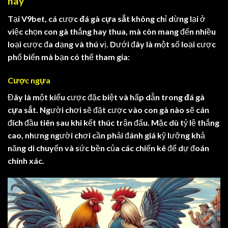
nay
Tại V9bet, cá cược
đá gà cựa sắt
không chỉ dừng lại ở
việc chọn con gà thắng hay thua, mà còn mang đến nhiều
loại cược đa dạng và thú vị. Dưới đây là một số loại cược
phổ biến mà bạn có thể tham gia:
Cược ngựa
Đây là một kiểu cược đặc biệt và hấp dẫn trong
đá gà
cựa sắt
. Người chơi sẽ đặt cược vào con gà nào sẽ cán
đích đầu tiên sau khi kết thúc trận đấu. Mặc dù tỷ lệ thắng
cao, nhưng người chơi cần phải đánh giá kỹ lưỡng khả
năng di chuyển và sức bền của các chiến kê để dự đoán
chính xác.