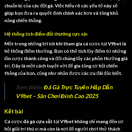
chuẩn bị của các đội gà. Việc hiểu rõ các yếu tố này sẽ
giúp bạn đưa ra quyết định chính xác hơn và tăng khả
năng chiến thắng.
Hệ thống tích điểm đổi thưởng cực xịn
Một trong những lợi ích khi tham gia cá cược tại V9bet là
hệ thống điểm thưởng. Bạn có thể tích lũy điểm từ những
lần cược thành công và đổi chúng lấy các phần thưởng giá
trị. Đây là một cách tuyệt vời để gia tăng cơ hội chiến
thắng của bạn, cũng như nhận được các ưu đãi đặc biệt.
Xem thêm:
Đá Gà Trực Tuyến Hấp Dẫn
V9bet – Sân Chơi Đỉnh Cao 2025
Kết bài
Cá cược
đá gà cựa sắt
tại V9bet không chỉ mang đến cơ
hội giải trí thú vị mà còn là nơi để người chơi thử thách