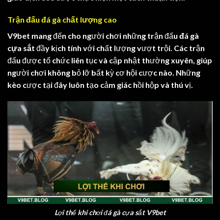
Trận đấu đá gà chất lượng cao
V9bet mang đến cho người chơi những trận đấu
đá gà
cựa sắt
đầy kịch tính với chất lượng vượt trội. Các trận
đấu được tổ chức liên tục và cập nhật thường xuyên, giúp
người chơi không bỏ lỡ bất kỳ cơ hội cược nào. Những
kèo cược tại đây luôn tạo cảm giác hồi hộp và thú vị.
Lợi thế khi chơi đá gà cựa sắt V9bet